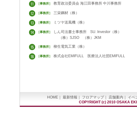
教育政治委員会 海江田事務所 中川事務所
［事務所］
三栄鋼材（株）
［事務所］
ミツヤ送風機（株）
［事務所］
しん司法書士事務所 SU. Investor（株）
［事務所］
（株）SJSO （株）JKM
柳生電気工業（株）
［事務所］
株式会社EMIFULL 医療法人社団EMIFULL
［事務所］
HOME
｜
最新情報
｜
フロアマップ
｜
店舗案内
｜
イベ
COPYRIGHT (c) 2010 OSAKA EK