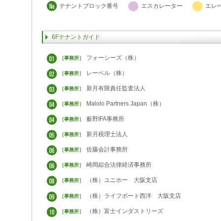
テナントブロック番号
エスカレーター
エレ
6Fテナントガイド
フォーシーズ（株）
［事務所］
レーベル（株）
［事務所］
新月有限責任監査法人
［事務所］
Malolo Partners Japan（株）
［事務所］
薮野IFA事務所
［事務所］
新月税理士法人
［事務所］
佐藤会計事務所
［事務所］
崎岡綜合法律経済事務所
［事務所］
（株）ユニホー 大阪支店
［事務所］
（株）ライフポート西洋 大阪支店
［事務所］
（株）富士インダストリーズ
［事務所］