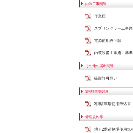
内装工事関連
作業届
スプリンクラー工事願
電源使用許可願
内装設備工事施工基準（
その他の届出関連
撮影許可願い
3階駐車場関連
3階駐車場使用申込書
管理規約等
地下2階荷捌場使用規